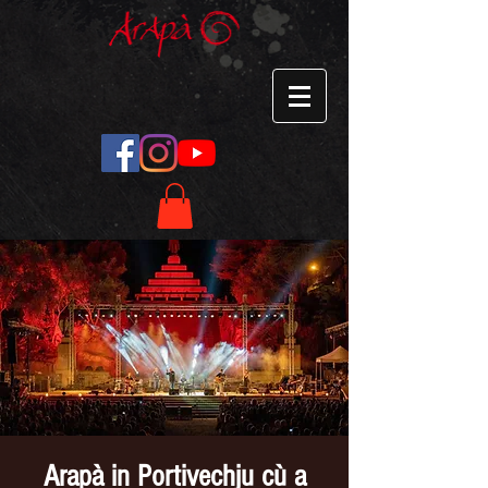
Arapà in Portivechju cù a