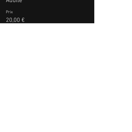
Adulte
Prix
20,00 €
Vente expirée
Type de billet
Enfant
Plus d'info
Prix
10,00 €