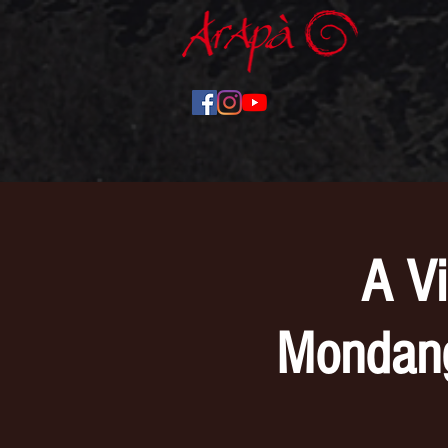
A V
Mondang